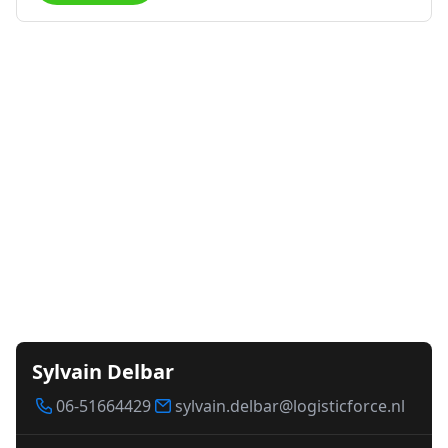
Sylvain Delbar
06-51664429
sylvain.delbar@logisticforce.nl