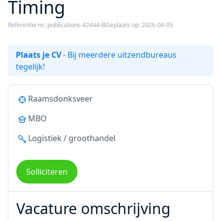
Timing
Referentie nr.: publications-42444-B
Geplaats op: 2026-08-05
Plaats je CV
- Bij meerdere uitzendbureaus
tegelijk!
Raamsdonksveer
MBO
Logistiek / groothandel
Solliciteren
Vacature omschrijving