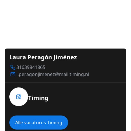
Laura Peragón Jiménez
31639841865
l.peragonjimenez@mail.timing.nl
Timing
Alle vacatures Timing