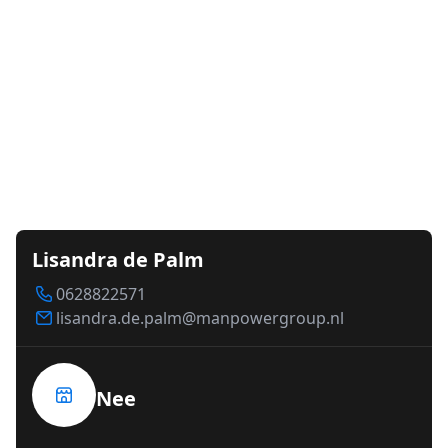
Lisandra de Palm
0628822571
lisandra.de.palm@manpowergroup.nl
Nee