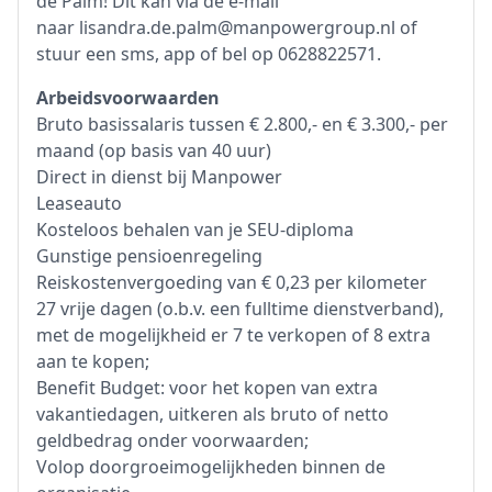
de Palm! Dit kan via de e-mail
naar lisandra.de.palm@manpowergroup.nl of
stuur een sms, app of bel op 0628822571.
Arbeidsvoorwaarden
Bruto basissalaris tussen € 2.800,- en € 3.300,- per
maand (op basis van 40 uur)
Direct in dienst bij Manpower
Leaseauto
Kosteloos behalen van je SEU-diploma
Gunstige pensioenregeling
Reiskostenvergoeding van € 0,23 per kilometer
27 vrije dagen (o.b.v. een fulltime dienstverband),
met de mogelijkheid er 7 te verkopen of 8 extra
aan te kopen;
Benefit Budget: voor het kopen van extra
vakantiedagen, uitkeren als bruto of netto
geldbedrag onder voorwaarden;
Volop doorgroeimogelijkheden binnen de