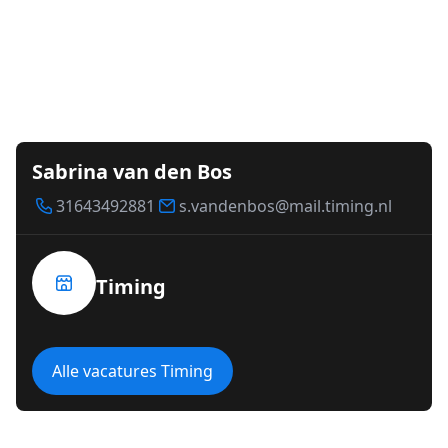
Sabrina van den Bos
31643492881
s.vandenbos@mail.timing.nl
Timing
Alle vacatures Timing