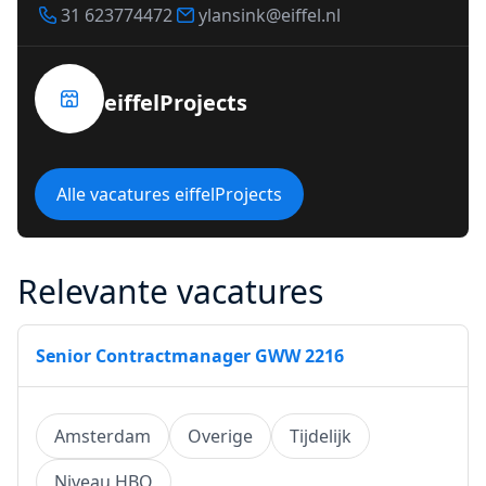
31 623774472
ylansink@eiffel.nl
eiffelProjects
Alle vacatures eiffelProjects
Relevante vacatures
Senior Contractmanager GWW 2216
Amsterdam
Overige
Tijdelijk
Niveau HBO