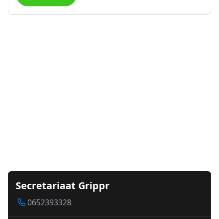
Secretariaat Grippr
0652393328