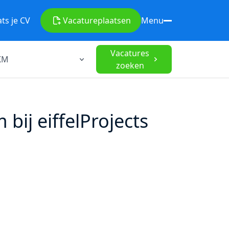
ats je CV
Vacature
plaatsen
Menu
Vacatures
zoeken
bij eiffelProjects