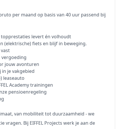
 bruto per maand op basis van 40 uur passend bij
topprestaties levert én volhoudt
 (elektrische) fiets en blijf in beweging.
 vast
e vergoeding
oor jouw avonturen
j in je vakgebied
e) leaseauto
FFEL Academy trainingen
onze pensioenregeling
ng
imaat, van mobiliteit tot duurzaamheid - we
ie vragen. Bij EIFFEL Projects werk je aan de