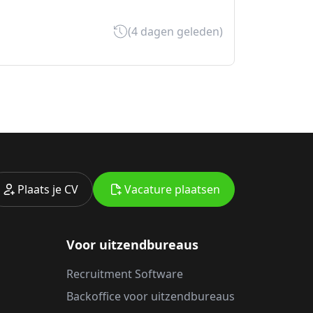
(4 dagen geleden)
Plaats je CV
Vacature plaatsen
Voor uitzendbureaus
Recruitment Software
Backoffice voor uitzendbureaus