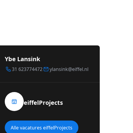
Ybe Lansink
31 623774472
ylansink@eiffel.nl
eiffelProjects
Alle vacatures eiffelProjects