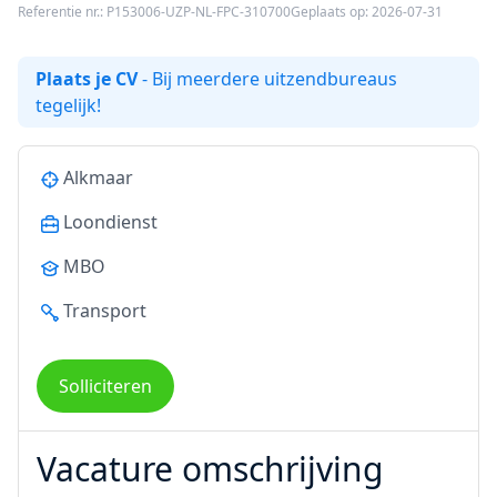
Referentie nr.: P153006-UZP-NL-FPC-310700
Geplaats op: 2026-07-31
Plaats je CV
- Bij meerdere uitzendbureaus
tegelijk!
Alkmaar
Loondienst
MBO
Transport
Solliciteren
Vacature omschrijving