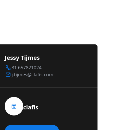
Jessy Tijmes
31 657821024
j.tijmes@clafis.com
clafis