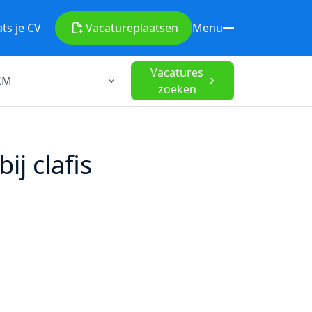
ats je CV
Vacature
plaatsen
Menu
Vacatures
zoeken
j clafis