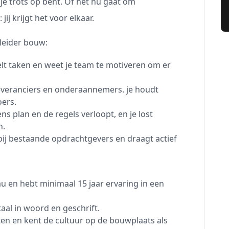
je trots op bent. Of het nu gaat om
ij krijgt het voor elkaar.
leider bouw:
elt taken en weet je team te motiveren om er
 leveranciers en onderaannemers. je houdt
oers.
ns plan en de regels verloopt, en je lost
n.
bij bestaande opdrachtgevers en draagt actief
u en hebt minimaal 15 jaar ervaring in een
al in woord en geschrift.
en en kent de cultuur op de bouwplaats als