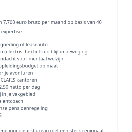
en 7.700 euro bruto per maand op basis van 40
n expertise.
goeding of leaseauto
 (elektrische) fiets en blijf in beweging.
andacht voor mentaal welzijn
 opleidingsbudget op maat
or je avonturen
p CLAFIS kantoren
2,50 netto per dag
j in je vakgebied
talentcoach
onze pensioenregeling
S
erend ingenieursbureau met een sterk regionaal