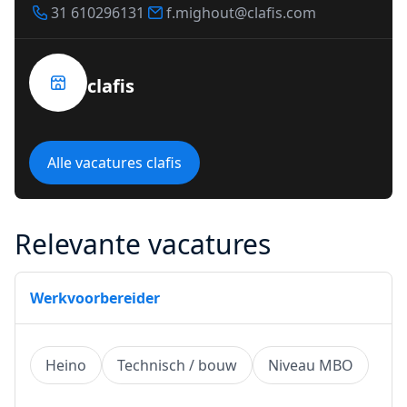
31 610296131
f.mighout@clafis.com
clafis
Alle vacatures clafis
Relevante vacatures
Werkvoorbereider
Heino
Technisch / bouw
Niveau MBO