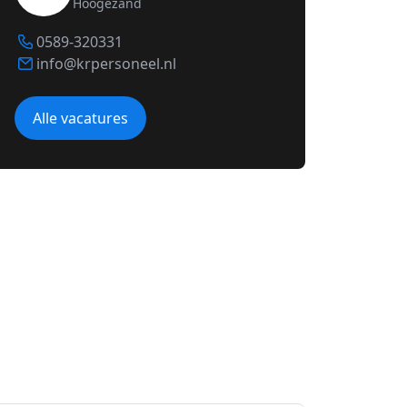
Hoogezand
0589-320331
info@krpersoneel.nl
Alle vacatures