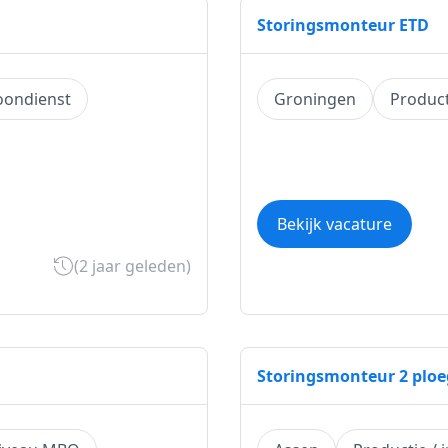
Storingsmonteur ETD
oondienst
Groningen
Product
Bekijk vacature
(2 jaar geleden)
Storingsmonteur 2 plo