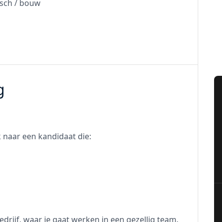
sch / bouw
g
 naar een kandidaat die:
drijf, waar je gaat werken in een gezellig team.