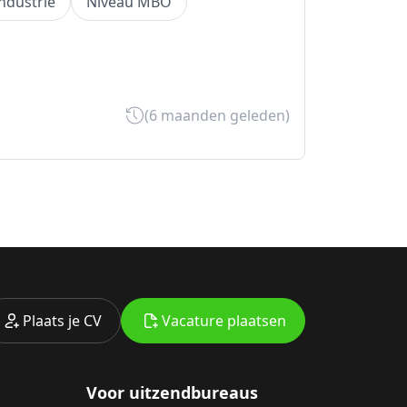
industrie
Niveau MBO
(6 maanden geleden)
Plaats je CV
Vacature plaatsen
Voor uitzendbureaus