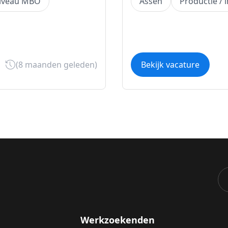
iveau MBO
Assen
Productie / 
(8 maanden geleden)
Bekijk vacature
Werkzoekenden