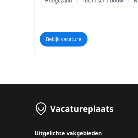
Hoogezand
Technisch / bouw
N
Bekijk vacature
Uitgelichte vakgebieden