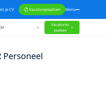
ats je CV
Vacature
plaatsen
Menu
Vacatures
zoeken
R Personeel