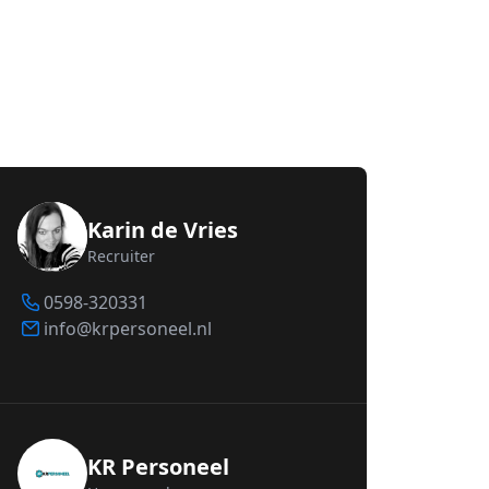
Karin de Vries
Recruiter
0598-320331
info@krpersoneel.nl
KR Personeel