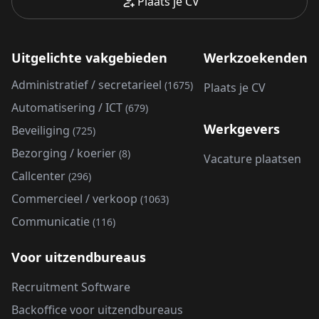
Plaats je CV
Uitgelichte vakgebieden
Werkzoekenden
Administratief / secretarieel
(1675)
Plaats je CV
Automatisering / ICT
(679)
Werkgevers
Beveiliging
(725)
Bezorging / koerier
(8)
Vacature plaatsen
Callcenter
(296)
Commercieel / verkoop
(1063)
Communicatie
(116)
Voor uitzendbureaus
Recruitment Software
Backoffice voor uitzendbureaus