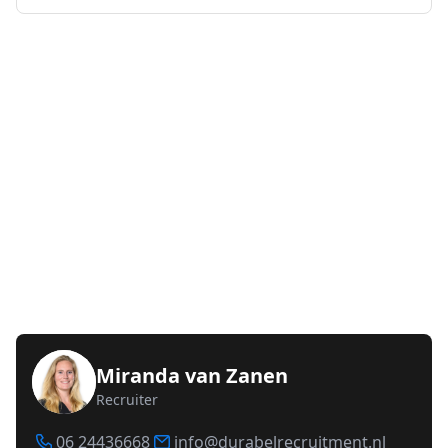
Miranda van Zanen
Recruiter
06 24436668
info@durabelrecruitment.nl