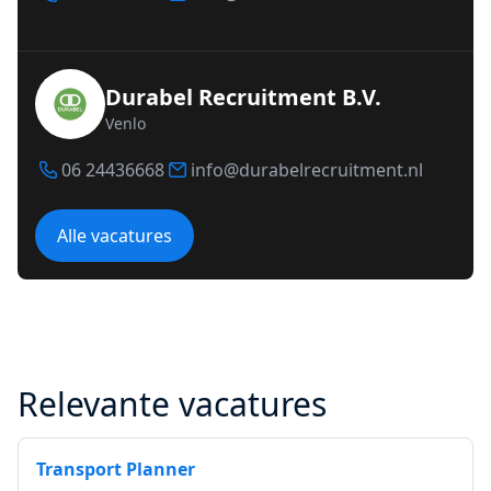
Durabel Recruitment B.V.
Venlo
06 24436668
info@durabelrecruitment.nl
Alle vacatures
Relevante vacatures
Transport Planner