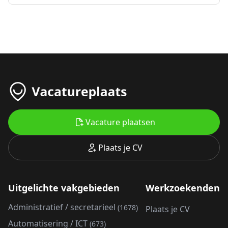
Vacature plaatsen
Plaats je CV
Uitgelichte vakgebieden
Werkzoekenden
Administratief / secretarieel
(1678)
Plaats je CV
Automatisering / ICT
(673)