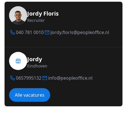
Jordy Floris
Recruiter
040 781 0010
Jordy.floris@peopleoffice.nl
Jordy
Eindhoven
0657995132
info@peopleoffice.nl
Alle vacatures