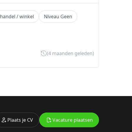
lhandel / winkel
Niveau Geen
(4 maanden geleden)
Plaats je CV
Vacature plaatsen