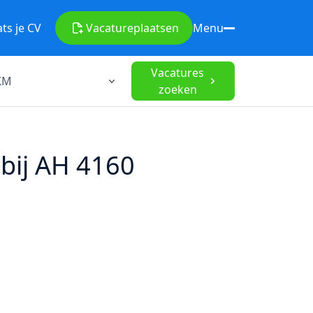
ats je CV
Vacature
plaatsen
Menu
Vacatures
zoeken
bij AH 4160