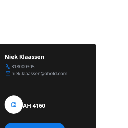
Niek Klaassen
318000305
niek.klaassen@ahold.com
AH 4160