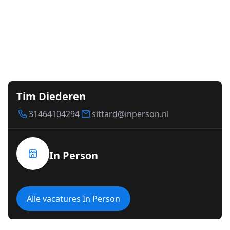
Tim Diederen
31464104294
sittard@inperson.nl
In Person
Alle vacatures In Person