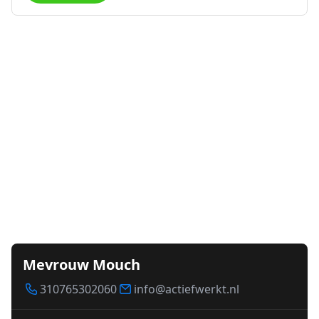
Mevrouw Mouch
310765302060
info@actiefwerkt.nl