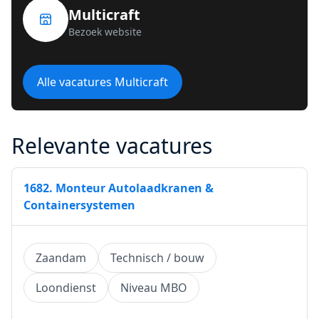
Multicraft
Bezoek website
Alle vacatures Multicraft
Relevante vacatures
1682. Monteur Autolaadkranen &
Containersystemen
Zaandam
Technisch / bouw
Loondienst
Niveau MBO