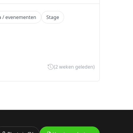
a / evenementen
Stage
(2 weken geleden)