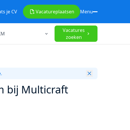
ats je CV
Vacature
plaatsen
Menu
Vacatures
zoeken
.
 bij Multicraft