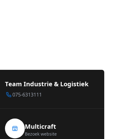
Team Industrie & Logistiek
075-6313111
Multicraft
Bezoek website