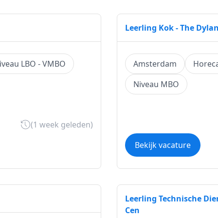
Leerling Kok - The Dyl
iveau LBO - VMBO
Amsterdam
Horec
Niveau MBO
(1 week geleden)
Bekijk vacature
Leerling Technische Di
Cen