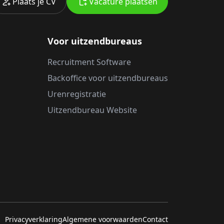
Plaats je CV
Vacature plaatsen
Voor uitzendbureaus
Recruitment Software
Backoffice voor uitzendbureaus
Urenregistratie
Uitzendbureau Website
Privacyverklaring
Algemene voorwaarden
Contact