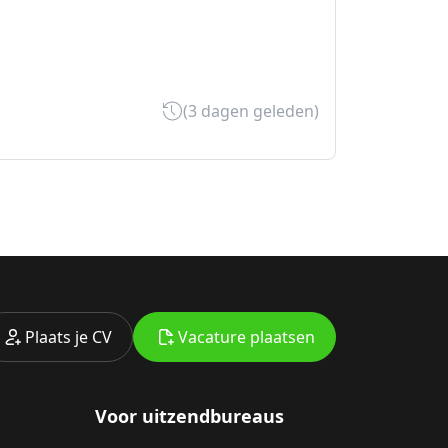
(3 dagen geleden)
Plaats je CV
Vacature plaatsen
Voor uitzendbureaus