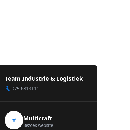
Team Industrie & Logistiek
075-6313111
Multicraft
Bezoek website