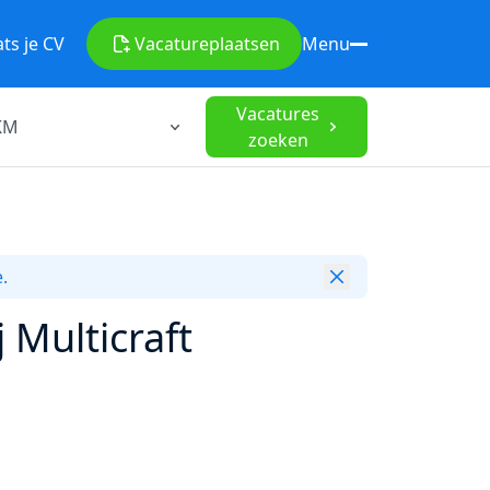
ats je CV
Vacature
plaatsen
Menu
Vacatures
zoeken
.
 Multicraft