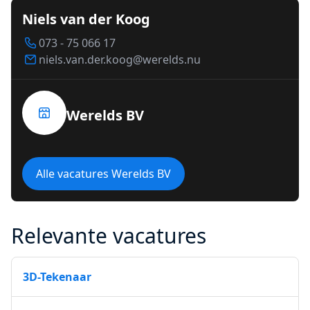
Niels van der Koog
073 - 75 066 17
niels.van.der.koog@werelds.nu
Werelds BV
Alle vacatures Werelds BV
Relevante vacatures
3D-Tekenaar