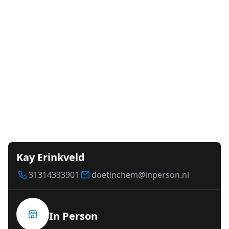
Kay Erinkveld
31314333901
doetinchem@inperson.nl
In Person