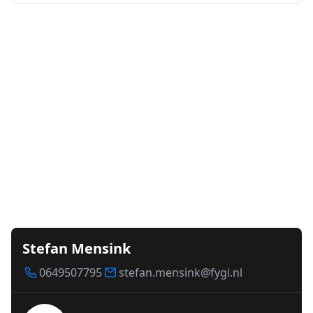
Stefan Mensink
0649507795
stefan.mensink@fygi.nl