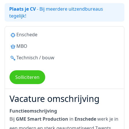
Plaats je CV
- Bij meerdere uitzendbureaus
tegelijk!
Enschede
MBO
Technisch / bouw
Solliciteren
Vacature omschrijving
Functieomschrijving
Bij
GME Smart Production
in
Enschede
werk je in
een modern en sterk geautomatiseerd Twents