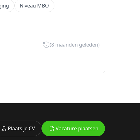
ging
Niveau MBO
(8 maanden geleden)
Plaats je CV
Vacature plaatsen