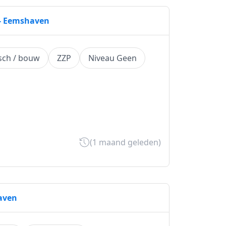
- Eemshaven
sch / bouw
ZZP
Niveau Geen
(1 maand geleden)
aven