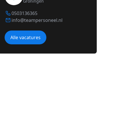
Groningen
0503136365
info@teampersoneel.nl
Alle vacatures