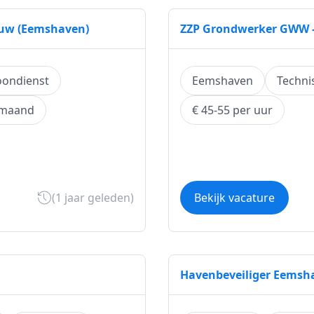
uw (Eemshaven)
ZZP Grondwerker GWW 
oondienst
Eemshaven
Techni
 maand
€ 45-55 per uur
(1 jaar geleden)
Bekijk vacature
Havenbeveiliger Eemsh