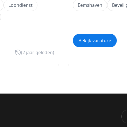
Loondienst
Eemshaven
Beveili
Bekijk vacature
(2 jaar geleden)