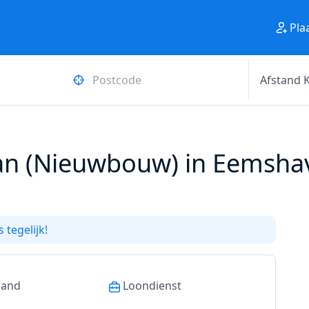
Pla
n (Nieuwbouw) in Eemsha
 tegelijk!
land
Loondienst