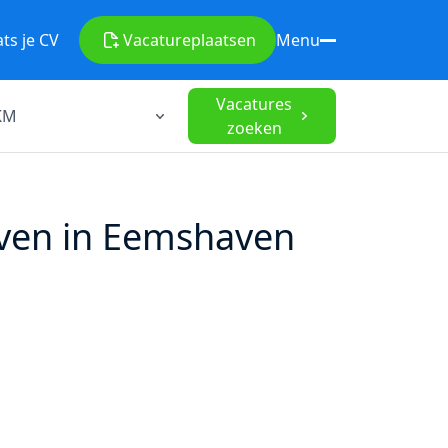
ats je CV
Vacature
plaatsen
Menu
Vacatures
zoeken
ven in Eemshaven