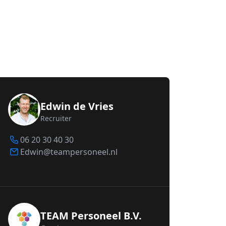
Edwin de Vries
Recruiter
06 20 30 40 30
Edwin@teampersoneel.nl
TEAM Personeel B.V.