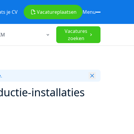
ats je CV
Vacature
plaatsen
Menu
Vacatures
zoeken
.
ctie-installaties