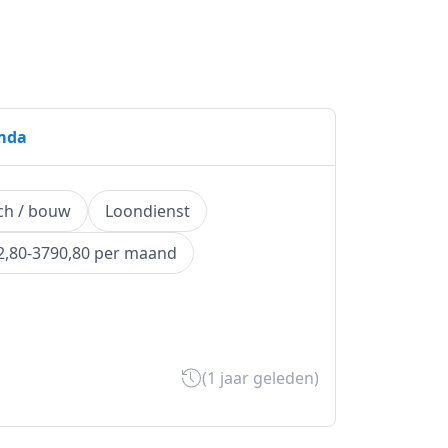
mda
ch / bouw
Loondienst
2,80-3790,80 per maand
(1 jaar geleden)