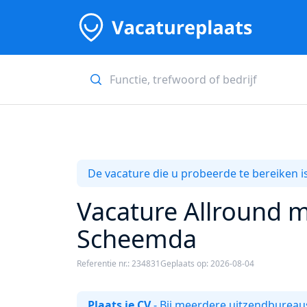
De vacature die u probeerde te bereiken is
Vacature Allround m
Scheemda
Referentie nr.: 234831
Geplaats op: 2026-08-04
Plaats je CV
- Bij meerdere uitzendbureaus