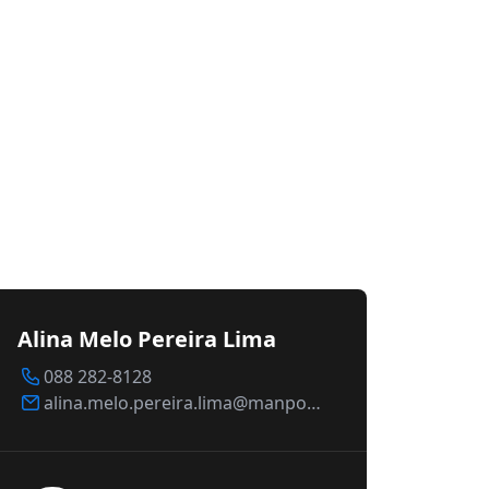
Alina Melo Pereira Lima
088 282-8128
alina.melo.pereira.lima@manpower.nl