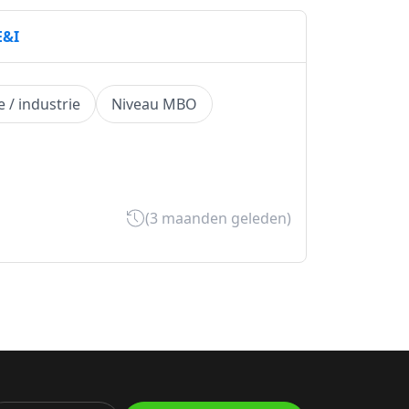
E&I
 / industrie
Niveau MBO
(3 maanden geleden)