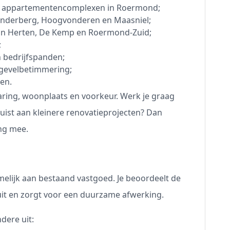
n appartementencomplexen in Roermond;
onderberg, Hoogvonderen en Maasniel;
in Herten, De Kemp en Roermond-Zuid;
;
 bedrijfspanden;
 gevelbetimmering;
en.
varing, woonplaats en voorkeur. Werk je graag
ist aan kleinere renovatieprojecten? Dan
ng mee.
elijk aan bestaand vastgoed. Je beoordeelt de
uit en zorgt voor een duurzame afwerking.
ere uit: