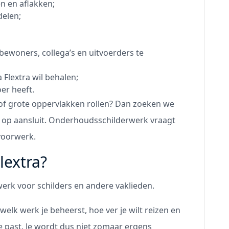
n en aflakken;
delen;
ewoners, collega’s en uitvoerders te
a Flextra wil behalen;
oer heeft.
of grote oppervlakken rollen? Dan zoeken we
ed op aansluit. Onderhoudsschilderwerk vraagt
voorwerk.
lextra?
 werk voor schilders en andere vaklieden.
lk werk je beheerst, hoe ver je wilt reizen en
ste past. Je wordt dus niet zomaar ergens