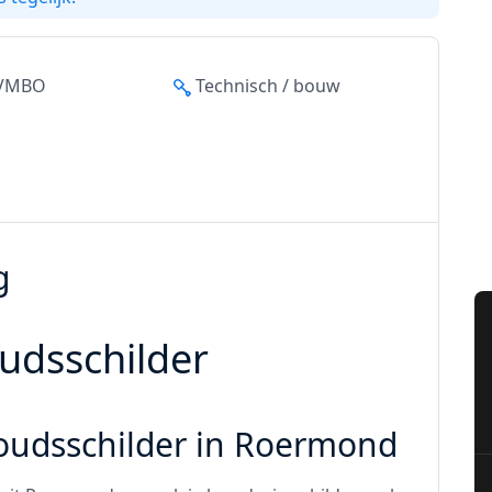
 VMBO
Technisch / bouw
g
udsschilder
oudsschilder in Roermond