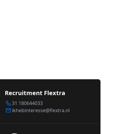
Recruitment Flextra
31 180644033
ikhebinteresse@flextra.nl