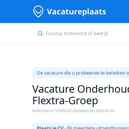
De vacature die u probeerde te bereiken is
Vacature Onderhoud
Flextra-Groep
Referentie nr.: V-00002610
Geplaats op: 2026-08-05
Plaats je CV
- Bij meerdere uitzendbureaus