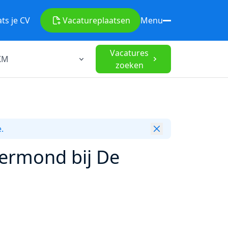
ats je CV
Vacature
plaatsen
Menu
Vacatures
zoeken
.
ermond bij De