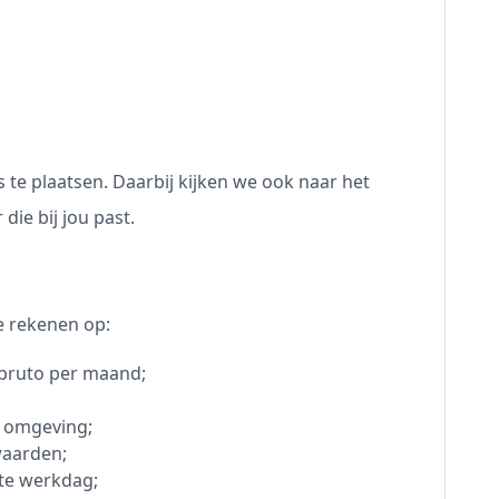
s te plaatsen. Daarbij kijken we ook naar het
ie bij jou past.
je rekenen op:
0 bruto per maand;
n omgeving;
waarden;
ste werkdag;