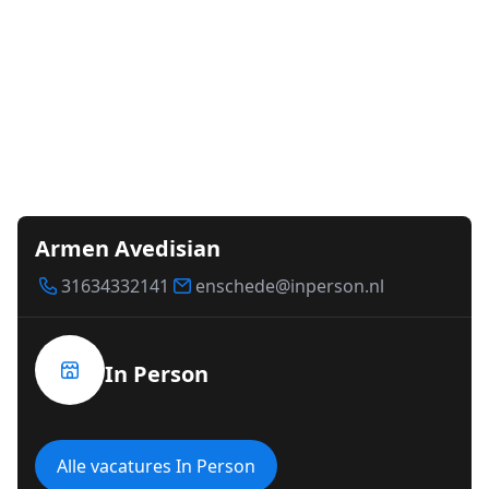
Armen Avedisian
31634332141
enschede@inperson.nl
In Person
Alle vacatures In Person