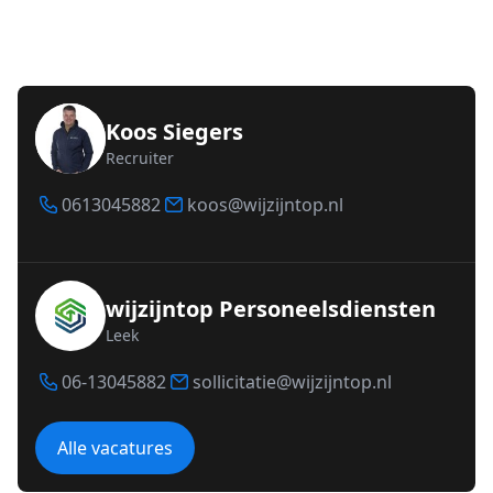
Koos Siegers
Recruiter
0613045882
koos@wijzijntop.nl
wijzijntop Personeelsdiensten
Leek
06-13045882
sollicitatie@wijzijntop.nl
Alle vacatures