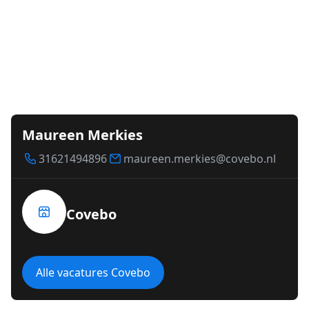
Maureen Merkies
31621494896
maureen.merkies@covebo.nl
Covebo
Alle vacatures Covebo