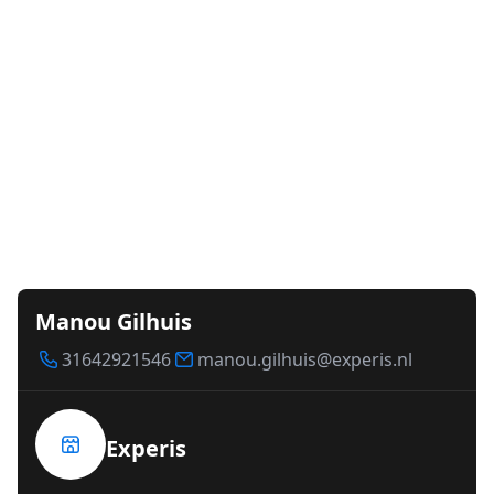
Manou Gilhuis
31642921546
manou.gilhuis@experis.nl
Experis