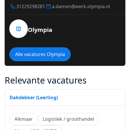
31229298281
a.damen@werk.olympia.nl
Olympia
Alle vacatures Olympia
Relevante vacatures
Dakdekker (Leerling)
Alkmaar
Logistiek / groothandel