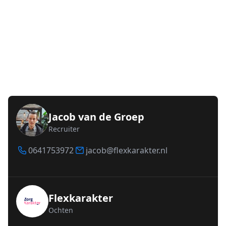
Jacob van de Groep
Recruiter
0641753972
jacob@flexkarakter.nl
Flexkarakter
Ochten