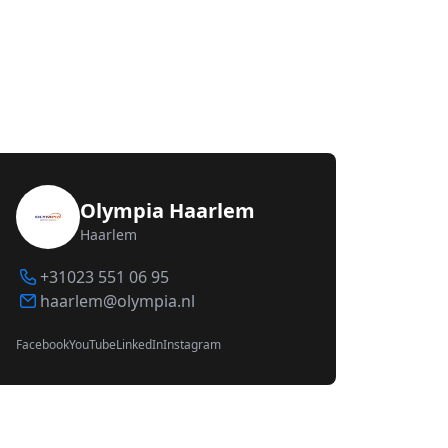
Olympia Haarlem
Haarlem
+31023 551 06 95
haarlem@olympia.nl
Facebook
YouTube
LinkedIn
Instagram