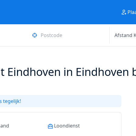
Pla
t Eindhoven in Eindhoven b
 tegelijk!
land
Loondienst