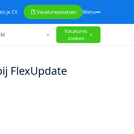
ats je CV
Vacature
plaatsen
Menu
Vacatures
zoeken
ij FlexUpdate