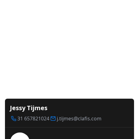
Jessy Tijmes
31 657821024
j.tijmes@clafis.com