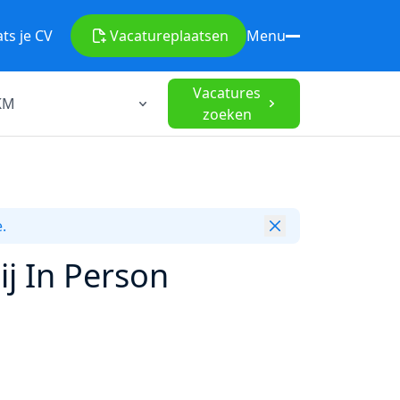
ats je CV
Vacature
plaatsen
Menu
Vacatures
zoeken
.
ij In Person