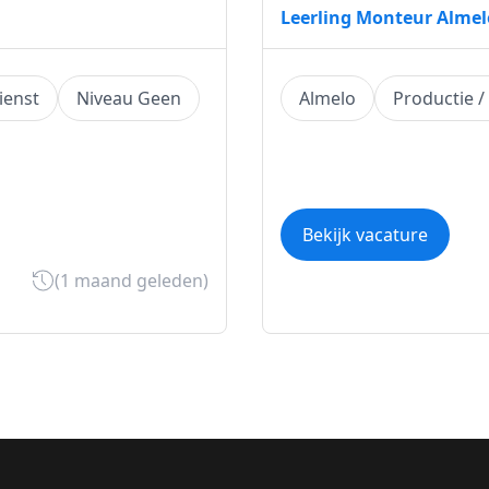
Leerling Monteur Almel
ienst
Niveau Geen
Almelo
Productie /
Bekijk vacature
(1 maand geleden)