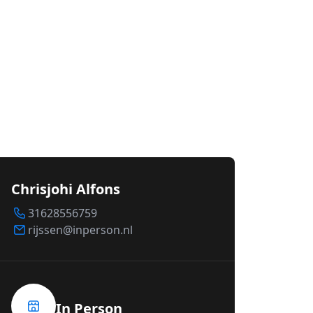
Chrisjohi Alfons
31628556759
rijssen@inperson.nl
In Person