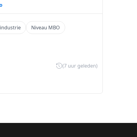
o
 industrie
Niveau MBO
(7 uur geleden)