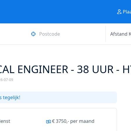
Pla
L ENGINEER - 38 UUR - HYB
26-07-09
 tegelijk!
ienst
€ 3750,- per maand