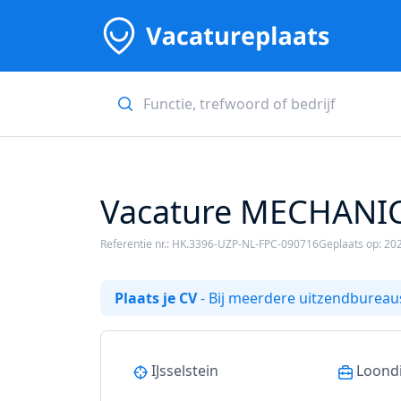
Vacature MECHANICA
Referentie nr.: HK.3396-UZP-NL-FPC-090716
Geplaats op: 20
Plaats je CV
- Bij meerdere uitzendbureaus
IJsselstein
Loond