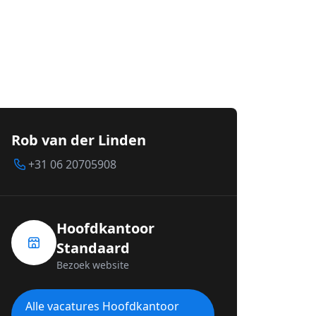
Rob van der Linden
+31 06 20705908
Hoofdkantoor
Standaard
Bezoek website
Alle vacatures Hoofdkantoor