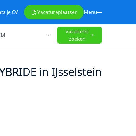
ats je CV
Vacature
plaatsen
Menu
Vacatures
zoeken
RIDE in IJsselstein