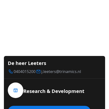
De heer Leeters
0404015200
j.leeters@trinamics.nl
Research & Development