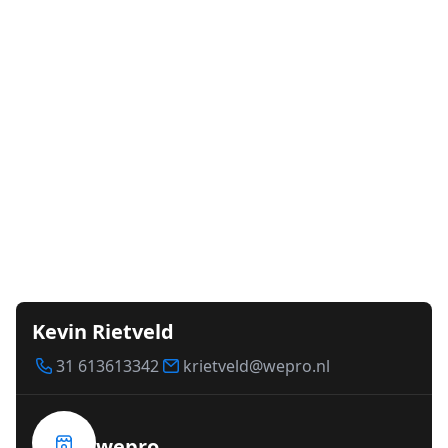
Kevin Rietveld
31 613613342
krietveld@wepro.nl
wepro