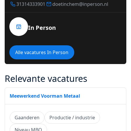
31314333901
doetinchem@inperson.nl
In Person
Alle vacatures In Person
Relevante vacatures
Meewerkend Voorman Metaal
Gaanderen
Productie / industrie
Niveau MBO