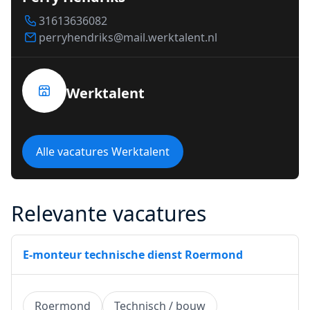
31613636082
perryhendriks@mail.werktalent.nl
Werktalent
Alle vacatures Werktalent
Relevante vacatures
E-monteur technische dienst Roermond
Roermond
Technisch / bouw