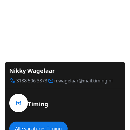
Nikky Wagelaar
3188 506 3873
n.wagelaar@mail.timing.nl
Timing
Alle vacatures Timing