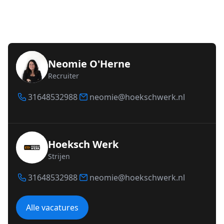
Neomie O'Herne
Recruiter
31648532988
neomie@hoekschwerk.nl
Hoeksch Werk
Strijen
31648532988
neomie@hoekschwerk.nl
Alle vacatures