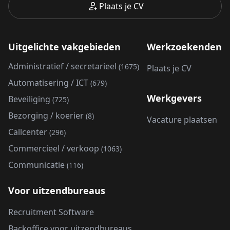
Plaats je CV
Uitgelichte vakgebieden
Werkzoekenden
Administratief / secretarieel
(1675)
Plaats je CV
Automatisering / ICT
(679)
Werkgevers
Beveiliging
(725)
Bezorging / koerier
(8)
Vacature plaatsen
Callcenter
(296)
Commercieel / verkoop
(1063)
Communicatie
(116)
Voor uitzendbureaus
Recruitment Software
Backoffice voor uitzendbureaus