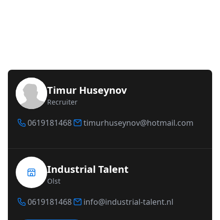
Timur Huseynov
Recruiter
0619181468
timurhuseynov@hotmail.com
Industrial Talent
Olst
0619181468
info@industrial-talent.nl