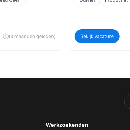
veau Geen
Duiven
Productie /
(8 maanden geleden)
Bekijk vacature
Werkzoekenden