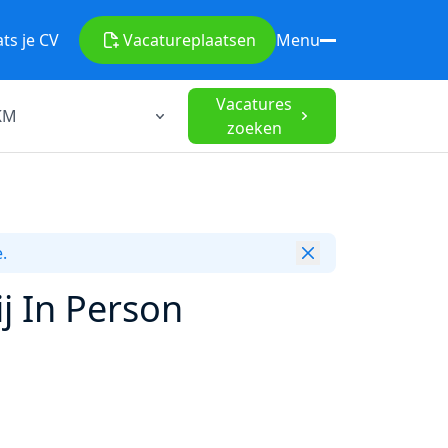
ats je CV
Vacature
plaatsen
Menu
Vacatures
zoeken
.
j In Person