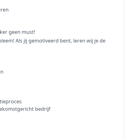
eren
ker geen must!
em! Als jij gemotiveerd bent, leren wij je de
en
tieproces
komstgericht bedrijf