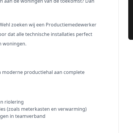
gen aan de woningen van de toekomst? Dan
 Wehl zoeken wij een Productiemedewerker
or dat alle technische installaties perfect
n woningen.
n moderne productiehal aan complete
n riolering
ies (zoals meterkasten en verwarming)
gen in teamverband