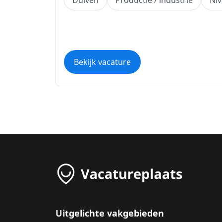
Duiven
Productie / industrie
Ni
Bekijk vacature
Uitgelichte vakgebieden