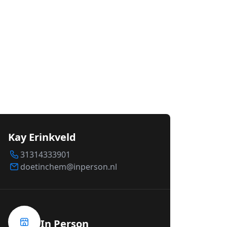
Kay Erinkveld
31314333901
doetinchem@inperson.nl
In Person