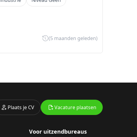
 industrie
Niveau Geen
(5 maanden geleden)
Plaats je CV
Vacature plaatsen
Voor uitzendbureaus