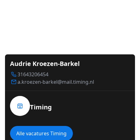
Audrie Kroezen-Barkel
31643206454
a.kroezen-barkel@mail.timing.nl
Timing
Alle vacatures Timing