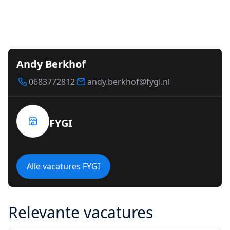
Andy Berkhof
0683772812
andy.berkhof@fygi.nl
FYGI
Alle vacatures FYGI
Relevante vacatures