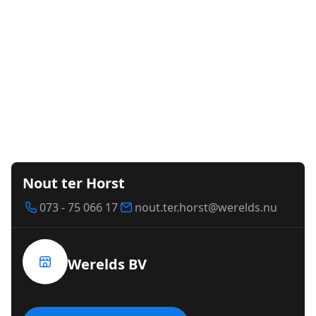
Nout ter Horst
073 - 75 066 17
nout.ter.horst@werelds.nu
Werelds BV