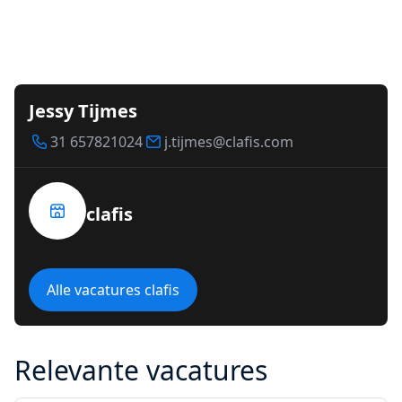
Jessy Tijmes
31 657821024
j.tijmes@clafis.com
clafis
Alle vacatures clafis
Relevante vacatures