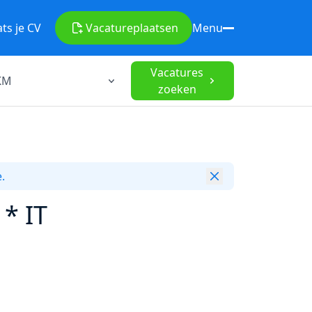
ats je CV
Vacature
plaatsen
Menu
Vacatures
zoeken
.
 * IT