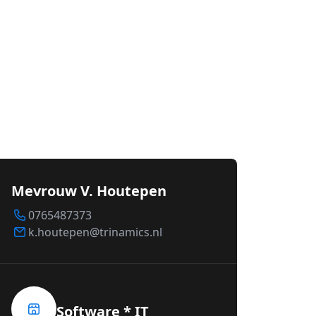
Mevrouw V. Houtepen
0765487373
k.houtepen@trinamics.nl
Software * IT