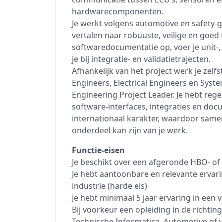
hardwarecomponenten.
Je werkt volgens automotive en safety-
vertalen naar robuuste, veilige en goed
softwaredocumentatie op, voer je unit-,
je bij integratie- en validatietrajecten.
Afhankelijk van het project werk je zel
Engineers, Electrical Engineers en Syst
Engineering Project Leader. Je hebt reg
software-interfaces, integraties en do
internationaal karakter, waardoor same
onderdeel kan zijn van je werk.
Functie-eisen
Je beschikt over een afgeronde HBO- o
Je hebt aantoonbare en relevante ervar
industrie (harde eis)
Je hebt minimaal 5 jaar ervaring in een v
Bij voorkeur een opleiding in de richti
Technische Informatica, Automotive of v