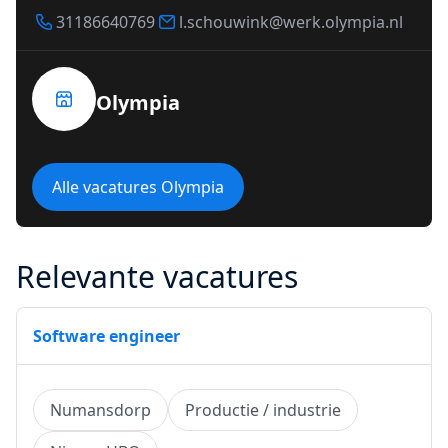
31186640769
l.schouwink@werk.olympia.nl
Olympia
Alle vacatures Olympia
Relevante vacatures
Software engineer
Numansdorp
Productie / industrie